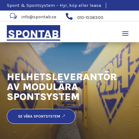
Spont & Spontsystem – Hyr, köp eller leasa
w

info@spontab.se
010-1538300
HELHETSLEVERANTÖR
AV MODULÄRA
SPONTSYSTEM
SE VÅRA SPONTSYSTEM