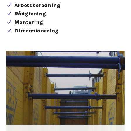
Arbetsberedning
N
Rådgivning
N
Montering
N
Dimensionering
N