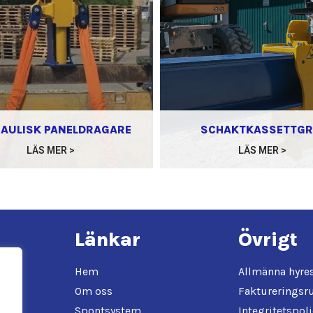
AULISK PANELDRAGARE
SCHAKTKASSETTGR
LÄS MER >
LÄS MER >
Länkar
Övrigt
Hem
Allmänna hyres
Om oss
Faktureringsr
SE
Spontsystem
Integritetspoli