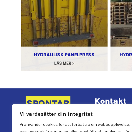
HYDRAULISK PANELPRESS
HYDR
LÄS MER >
Kontakt

Vi värdesätter din integritet
010-1538300
Vi använder cookies för att förbättra din webbupplevelse,

INFO@SPONTAB.
visa personliga annonser eller innehåll och analysera vår