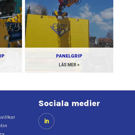
IP
PANELGRIP
LÄS MER >
Sociala medier
villkor
utin
cy