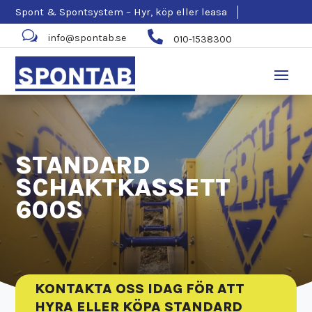
Spont & Spontsystem – Hyr, köp eller leasa
w

info@spontab.se
010-1538300
STANDARD
SCHAKTKASSETT
600S
KONTAKTA OSS IDAG FÖR ATT
HYRA ELLER KÖPA STANDARD