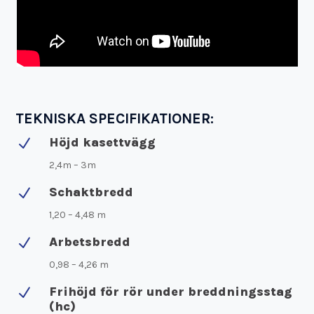
TEKNISKA SPECIFIKATIONER:
Höjd kasettvägg
N
2,4m – 3m
Schaktbredd
N
1,20 – 4,48 m
Arbetsbredd
N
0,98 – 4,26 m
Frihöjd för rör under breddningsstag
N
(hc)