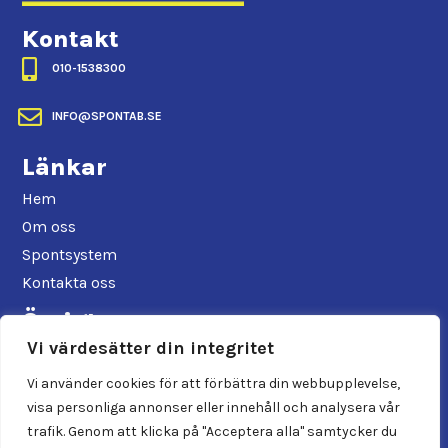
Kontakt

010-1538300

INFO@SPONTAB.SE
Länkar
Hem
Om oss
Spontsystem
Kontakta oss
Övrigt
Vi värdesätter din integritet
Allmänna hyresvillkor
Faktureringsrutin
Vi använder cookies för att förbättra din webbupplevelse,
Integritetspolicy
visa personliga annonser eller innehåll och analysera vår
trafik. Genom att klicka på "Acceptera alla" samtycker du
Sociala medier