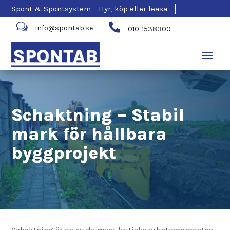
Spont & Spontsystem – Hyr, köp eller leasa
w

info@spontab.se
010-1538300
Schaktning – Stabil
mark för hållbara
byggprojekt