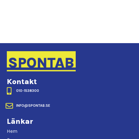
Kontakt

010-1538300

INFO@SPONTAB.SE
Länkar
Hem