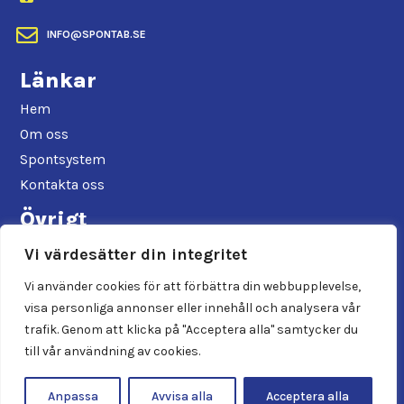

INFO@SPONTAB.SE
Länkar
Hem
Om oss
Spontsystem
Kontakta oss
Övrigt
Allmänna hyresvillkor
Vi värdesätter din integritet
Faktureringsrutin
Vi använder cookies för att förbättra din webbupplevelse,
Integritetspolicy
visa personliga annonser eller innehåll och analysera vår
Sociala medier
trafik. Genom att klicka på "Acceptera alla" samtycker du
till vår användning av cookies.
Anpassa
Avvisa alla
Acceptera alla