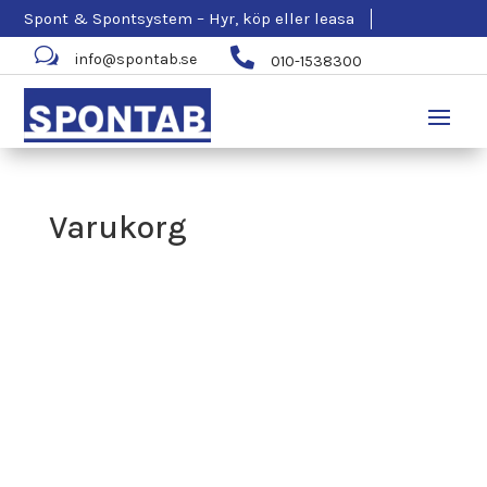
Spont & Spontsystem – Hyr, köp eller leasa
w

info@spontab.se
010-1538300
Varukorg