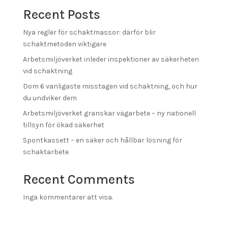
Recent Posts
Nya regler för schaktmassor: därför blir
schaktmetoden viktigare
Arbetsmiljöverket inleder inspektioner av säkerheten
vid schaktning
Dom 6 vanligaste misstagen vid schaktning, och hur
du undviker dem
Arbetsmiljöverket granskar vägarbete – ny nationell
tillsyn för ökad säkerhet
Spontkassett – en säker och hållbar lösning för
schaktarbete
Recent Comments
Inga kommentarer att visa.