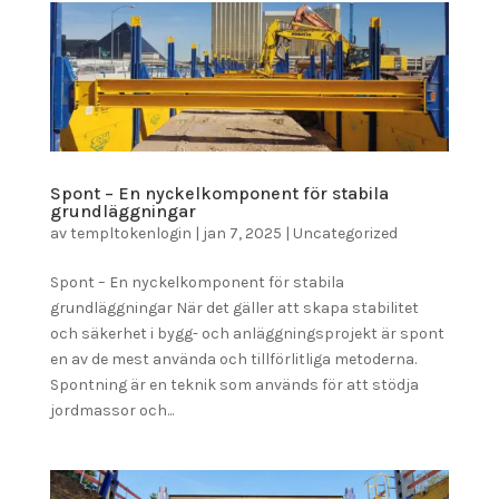
Spont – En nyckelkomponent för stabila
grundläggningar
av
templtokenlogin
|
jan 7, 2025
|
Uncategorized
Spont – En nyckelkomponent för stabila
grundläggningar När det gäller att skapa stabilitet
och säkerhet i bygg- och anläggningsprojekt är spont
en av de mest använda och tillförlitliga metoderna.
Spontning är en teknik som används för att stödja
jordmassor och...