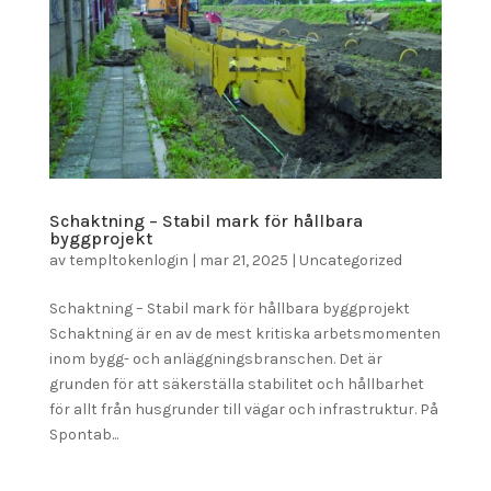
Schaktning – Stabil mark för hållbara
byggprojekt
av
templtokenlogin
|
mar 21, 2025
|
Uncategorized
Schaktning – Stabil mark för hållbara byggprojekt
Schaktning är en av de mest kritiska arbetsmomenten
inom bygg- och anläggningsbranschen. Det är
grunden för att säkerställa stabilitet och hållbarhet
för allt från husgrunder till vägar och infrastruktur. På
Spontab...