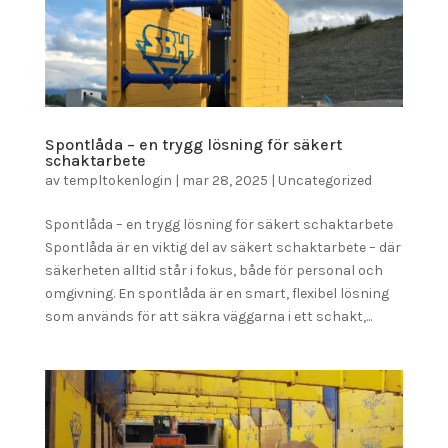
Spontlåda – en trygg lösning för säkert
schaktarbete
av
templtokenlogin
|
mar 28, 2025
|
Uncategorized
Spontlåda – en trygg lösning för säkert schaktarbete
Spontlåda är en viktig del av säkert schaktarbete – där
säkerheten alltid står i fokus, både för personal och
omgivning. En spontlåda är en smart, flexibel lösning
som används för att säkra väggarna i ett schakt,...